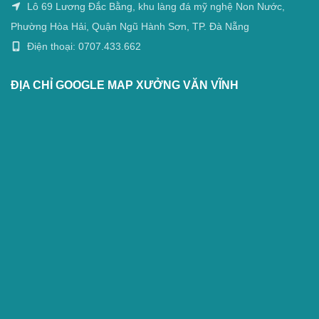
Lô 69 Lương Đắc Bằng, khu làng đá mỹ nghệ Non Nước,
Phường Hòa Hải, Quận Ngũ Hành Sơn, TP. Đà Nẵng
Điện thoại: 0707.433.662
ĐỊA CHỈ GOOGLE MAP XƯỞNG VĂN VĨNH