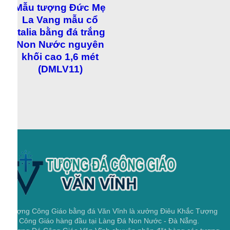
Mẫu tượng Đức Mẹ La Vang mẫu
cổ Italia bằng đá trắng Non Nước
nguyên khối cao 1,6 mét
(DMLV11)
Tượng Công Giáo bằng đá Văn Vĩnh là xưởng Điêu Khắc Tượng
Đá Công Giáo hàng đầu tại Làng Đá Non Nước - Đà Nẵng.
Tượng Đá Công Giáo Văn Vĩnh chuyên nhận đặt hàng các tượng
đá Công Giáo, tượng đá Đức Mẹ, tượng đá Chúa Giesu, tượng
đá Các Thánh, Bàn Thánh Lễ, Lư Hương Công Giáo, tượng đá
Thiên Thần.