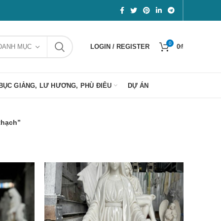
0
DANH MỤC
LOGIN / REGISTER
0
₫
BỤC GIẢNG, LƯ HƯƠNG, PHÙ ĐIÊU
DỰ ÁN
thạch”