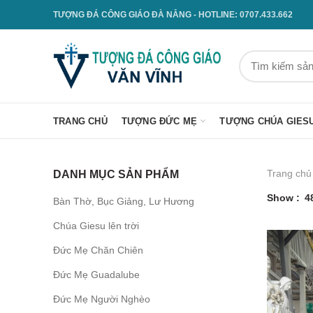
TƯỢNG ĐÁ CÔNG GIÁO ĐÀ NẴNG - HOTLINE: 0707.433.662
TRANG CHỦ
TƯỢNG ĐỨC MẸ
TƯỢNG CHÚA GIES
Trang chủ
DANH MỤC SẢN PHẨM
Show
4
Bàn Thờ, Bục Giảng, Lư Hương
Chúa Giesu lên trời
Đức Mẹ Chăn Chiên
Đức Mẹ Guadalube
Đức Mẹ Người Nghèo