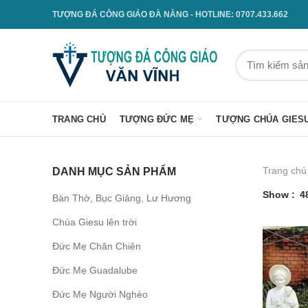
TƯỢNG ĐÁ CÔNG GIÁO ĐÀ NẴNG - HOTLINE: 0707.433.662
TRANG CHỦ
TƯỢNG ĐỨC MẸ
TƯỢNG CHÚA GIES
Trang chủ
DANH MỤC SẢN PHẨM
Show
4
Bàn Thờ, Bục Giảng, Lư Hương
Chúa Giesu lên trời
Đức Mẹ Chăn Chiên
Đức Mẹ Guadalube
Đức Mẹ Người Nghèo