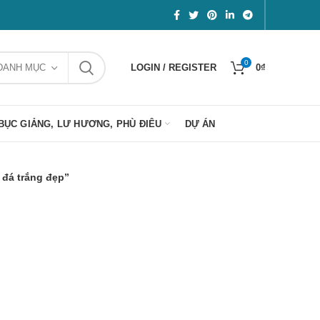
0
DANH MỤC
LOGIN / REGISTER
0
₫
BỤC GIẢNG, LƯ HƯƠNG, PHÙ ĐIÊU
DỰ ÁN
đá trắng đẹp”