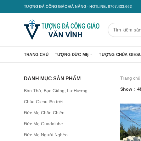
TƯỢNG ĐÁ CÔNG GIÁO ĐÀ NẴNG - HOTLINE: 0707.433.662
TRANG CHỦ
TƯỢNG ĐỨC MẸ
TƯỢNG CHÚA GIES
Trang chủ
DANH MỤC SẢN PHẨM
Show
4
Bàn Thờ, Bục Giảng, Lư Hương
Chúa Giesu lên trời
Đức Mẹ Chăn Chiên
Đức Mẹ Guadalube
Đức Mẹ Người Nghèo