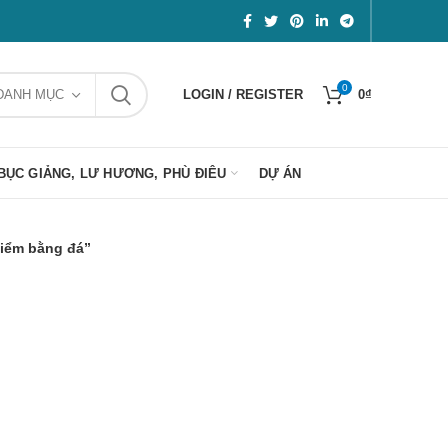
0
DANH MỤC
LOGIN / REGISTER
0
₫
BỤC GIẢNG, LƯ HƯƠNG, PHÙ ĐIÊU
DỰ ÁN
iểm bằng đá”