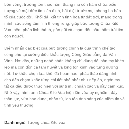
bền vững, trường tồn theo năm tháng mà còn hàm chứa biểu
tượng về một đức tin kiên định, bất diệt trước mọi phong ba bão
tố của cuộc đời. Khối đá, kết tinh tinh hoa từ đất trời, mang trong
mình sức sống tâm linh thiêng liêng, giúp bức tượng Chúa Kitô
Vua thêm phần linh thánh, gần gũi và chạm đến sâu thẳm trái tim
con người.
Điểm nhấn đặc biệt của bức tượng chính là quá trình chế tác
công phu tại xưởng điêu khắc tượng Công Giáo bằng đá Văn
Vĩnh. Nơi đây, những nghệ nhân không chỉ dùng đôi bàn tay khéo
léo mà còn dồn cả tâm huyết và lòng tôn kính vào từng đường
nét. Từ khâu chọn lựa khối đá hoàn hảo, phác thảo dáng hình,
cho đến chạm khắc từng chi tiết nhỏ nhất như nếp áo, ngón tay –
tất cả đều được thực hiện với sự tỉ mỉ, chuẩn xác và đầy cảm xúc.
Nhờ vậy, hình ảnh Chúa Kitô Vua hiện lên vừa uy nghiêm, đầy
thần lực, vừa bao dung, nhân từ, lan tỏa ánh sáng của niềm tin và
tình yêu thương.
Danh mục:
Tượng chúa Kito vua