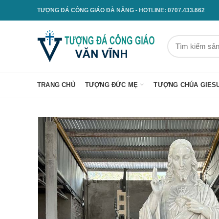
TƯỢNG ĐÁ CÔNG GIÁO ĐÀ NẴNG - HOTLINE: 0707.433.662
TRANG CHỦ
TƯỢNG ĐỨC MẸ
TƯỢNG CHÚA GIES