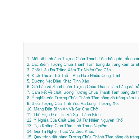
1.
Một số hình ảnh Tượng Chúa Thánh Tâm bằng đá trắng xám
2.
Đặc điểm Tượng Chúa Thánh Tâm bằng đá trắng xám tự nh
3.
Chất Liệu Đá Trắng Xám Tự Nhiên Cao Cấp
4.
Kích Thước Bề Thế – Phù Hợp Nhiều Công Trình
5.
Đường Nét Điêu Khắc Tinh Xảo
6.
Giá bán và địa chỉ bán Tượng Chúa Thánh Tâm bằng đá tr
7.
Cam kết về chất lượng Tượng Chúa Thánh Tâm bằng đá trắ
8.
Ý nghĩa của Tượng Chúa Thánh Tâm bằng đá trắng xám tự n
9.
Biểu Tượng Của Tình Yêu Và Lòng Thương Xót
10.
Mang Đến Bình An Và Sự Che Chở
11.
Thể Hiện Đức Tin Và Sự Thành Kính
12.
Ý Nghĩa Của Chất Liệu Đá Tự Nhiên Nguyên Khối
13.
Tạo Không Gian Tâm Linh Trang Nghiêm
14.
Giá Trị Nghệ Thuật Và Điêu Khắc
15.
Quy trình đặt hàng Tượng Chúa Thánh Tâm bằng đá trắn