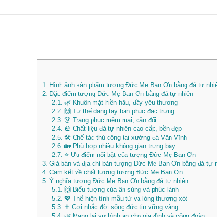
1.
Hình ảnh sản phẩm tượng Đức Mẹ Ban Ơn bằng đá tự nhi
2.
Đặc điểm tượng Đức Mẹ Ban Ơn bằng đá tự nhiên
2.1.
🌿 Khuôn mặt hiền hậu, đầy yêu thương
2.2.
🙌 Tư thế dang tay ban phúc đặc trưng
2.3.
👗 Trang phục mềm mại, cân đối
2.4.
🪨 Chất liệu đá tự nhiên cao cấp, bền đẹp
2.5.
🛠️ Chế tác thủ công tại xưởng đá Văn Vĩnh
2.6.
🏡 Phù hợp nhiều không gian trưng bày
2.7.
⭐ Ưu điểm nổi bật của tượng Đức Mẹ Ban Ơn
3.
Giá bán và địa chỉ bán tượng Đức Mẹ Ban Ơn bằng đá tự
4.
Cam kết về chất lượng tượng Đức Mẹ Ban Ơn
5.
Ý nghĩa tượng Đức Mẹ Ban Ơn bằng đá tự nhiên
5.1.
🙌 Biểu tượng của ân sủng và phúc lành
5.2.
💖 Thể hiện tình mẫu tử và lòng thương xót
5.3.
✝️ Gợi nhắc đời sống đức tin vững vàng
5.4.
🌿 Mang lại sự bình an cho gia đình và cộng đoàn