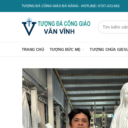
TƯỢNG ĐÁ CÔNG GIÁO ĐÀ NẴNG - HOTLINE: 0707.433.662
TRANG CHỦ
TƯỢNG ĐỨC MẸ
TƯỢNG CHÚA GIES