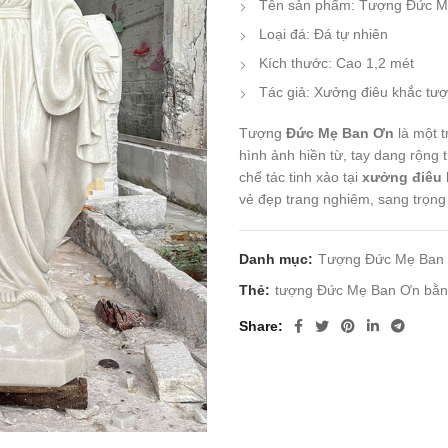
Tên sản phẩm: Tượng Đức 
Loại đá: Đá tự nhiên
Kích thước: Cao 1,2 mét
Tác giả: Xưởng điêu khắc tư
Tượng
Đức Mẹ Ban Ơn
là một 
hình ảnh hiền từ, tay dang rộng
chế tác tinh xảo tại
xưởng điêu 
vẻ đẹp trang nghiêm, sang trọng 
Danh mục:
Tượng Đức Mẹ Ban
Thẻ:
tượng Đức Mẹ Ban Ơn bằng
Share