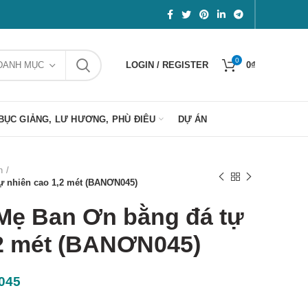
0
DANH MỤC
LOGIN / REGISTER
0
₫
BỤC GIẢNG, LƯ HƯƠNG, PHÙ ĐIÊU
DỰ ÁN
n
 nhiên cao 1,2 mét (BANƠN045)
ẹ Ban Ơn bằng đá tự
,2 mét (BANƠN045)
045