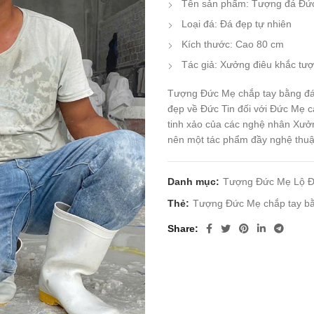
Tên sản phẩm: Tượng đá Đứ
Loại đá: Đá đẹp tự nhiên
Kích thước: Cao 80 cm
Tác giả: Xưởng điêu khắc tư
Tượng Đức Mẹ chắp tay bằng đá 
đẹp về Đức Tin đối với Đức Mẹ ca
tinh xảo của các nghệ nhân Xư
nên một tác phẩm đầy nghệ thuậ
Danh mục:
Tượng Đức Mẹ Lộ 
Thẻ:
Tượng Đức Mẹ chắp tay b
Share