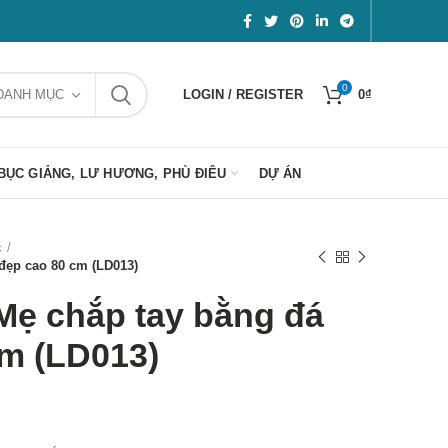
0
DANH MỤC
LOGIN / REGISTER
0
₫
BỤC GIẢNG, LƯ HƯƠNG, PHÙ ĐIÊU
DỰ ÁN
c
đẹp cao 80 cm (LD013)
ẹ chắp tay bằng đá
cm (LD013)