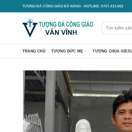
TƯỢNG ĐÁ CÔNG GIÁO ĐÀ NẴNG - HOTLINE: 0707.433.662
TRANG CHỦ
TƯỢNG ĐỨC MẸ
TƯỢNG CHÚA GIES