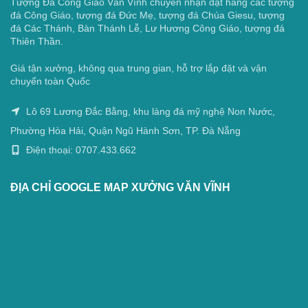
Tượng Đá Công Giáo Văn Vĩnh chuyên nhận đặt hàng các tượng
đá Công Giáo, tượng đá Đức Mẹ, tượng đá Chúa Giesu, tượng
đá Các Thánh, Bàn Thánh Lễ, Lư Hương Công Giáo, tượng đá
Thiên Thần.
Giá tận xưởng, không qua trung gian, hỗ trợ lắp đặt và vận
chuyển toàn Quốc
Lô 69 Lương Đắc Bằng, khu làng đá mỹ nghệ Non Nước,
Phường Hòa Hải, Quận Ngũ Hành Sơn, TP. Đà Nẵng
Điện thoại: 0707.433.662
ĐỊA CHỈ GOOGLE MAP XƯỞNG VĂN VĨNH