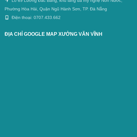
Lô 69 Lương Đắc Bằng, khu làng đá mỹ nghệ Non Nước,
Phường Hòa Hải, Quận Ngũ Hành Sơn, TP. Đà Nẵng
Điện thoại: 0707.433.662
ĐỊA CHỈ GOOGLE MAP XƯỞNG VĂN VĨNH