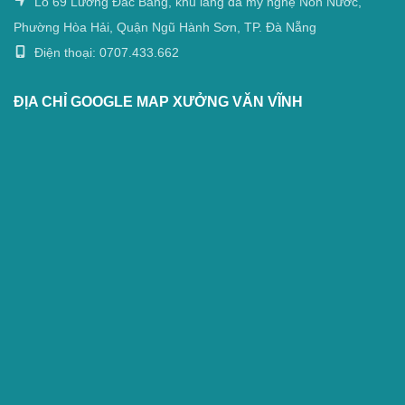
Lô 69 Lương Đắc Bằng, khu làng đá mỹ nghệ Non Nước,
Phường Hòa Hải, Quận Ngũ Hành Sơn, TP. Đà Nẵng
Điện thoại: 0707.433.662
ĐỊA CHỈ GOOGLE MAP XƯỞNG VĂN VĨNH